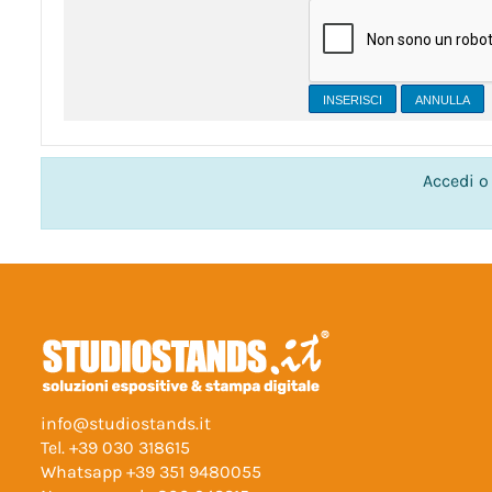
INSERISCI
Accedi o 
info@studiostands.it
Tel.
+39 030 318615
Whatsapp
+39 351 9480055