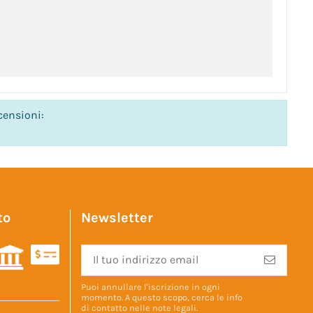
censioni:
to
Newsletter
Puoi annullare l'iscrizione in ogni
momento. A questo scopo, cerca le info
di contatto nelle
note legali
.