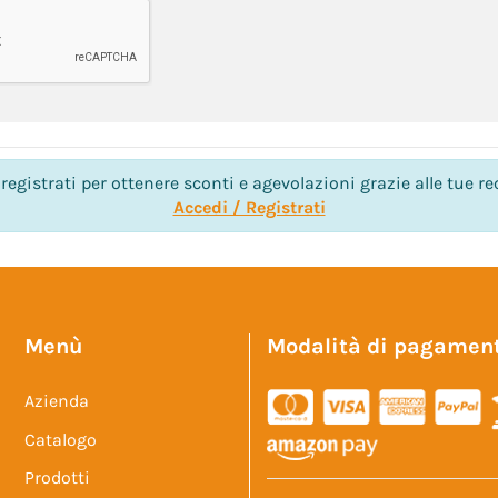
registrati per ottenere sconti e agevolazioni grazie alle tue re
Accedi / Registrati
Menù
Modalità di pagamen
Azienda
Catalogo
Prodotti