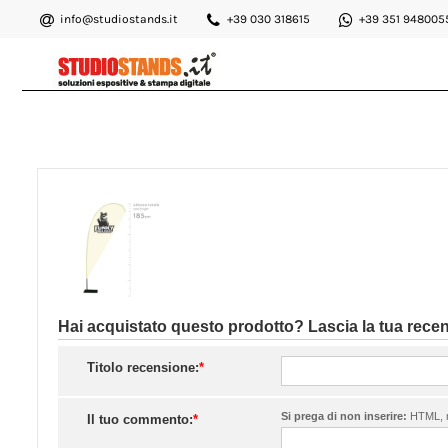
info@studiostands.it
+39 030 318615
+39 351 948005
Hai acquistato questo prodotto? Lascia la tua rece
Titolo recensione:
*
Si prega di non inserire:
HTML, ri
Il tuo commento:
*