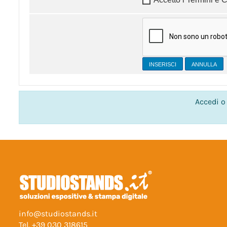
INSERISCI
Accedi o 
info@studiostands.it
Tel.
+39 030 318615