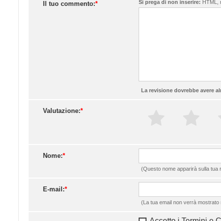
Si prega di non inserire:
HTML, ri
Il tuo commento:
*
La revisione dovrebbe avere al
Valutazione:
*
Nome:
*
(Questo nome apparirà sulla tua r
E-mail:
*
(La tua email non verrà mostrato 
Accetto i Termini e 