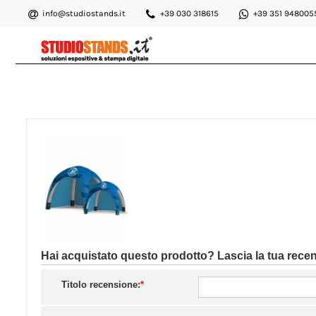
info@studiostands.it
+39 030 318615
+39 351 948005
Hai acquistato questo prodotto? Lascia la tua rece
Titolo recensione:
*