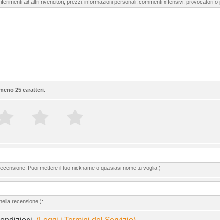
ferimenti ad altri rivenditori, prezzi, informazioni personali, commenti offensivi, provocatori o
meno 25 caratteri.
ecensione. Puoi mettere il tuo nickname o qualsiasi nome tu voglia.)
nella recensione.):
Condizioni.
(Leggi i Termini del Servizio)