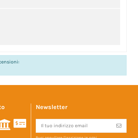
censioni:
to
Newsletter
Puoi annullare l'iscrizione in ogni