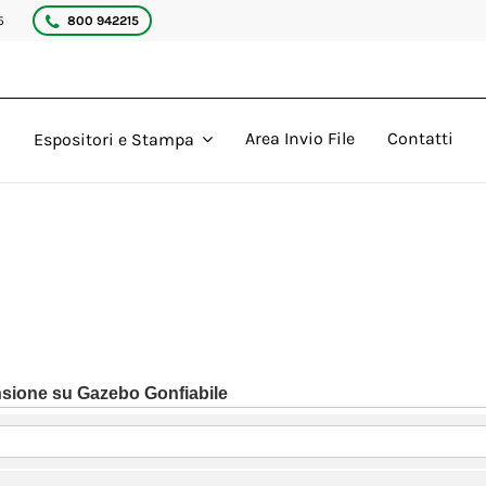
5
800 942215
Area Invio File
Contatti
Espositori e Stampa
nsione su Gazebo Gonfiabile