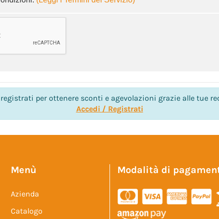
registrati per ottenere sconti e agevolazioni grazie alle tue re
Accedi / Registrati
Menù
Modalità di pagamen
Azienda
Catalogo