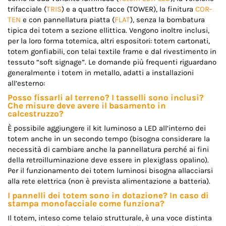
trifacciale (
TRIS
) e a quattro facce (TOWER), la finitura
COR-
TEN
e con pannellatura piatta (
FLAT
), senza la bombatura
tipica dei totem a sezione ellittica. Vengono inoltre inclusi,
per la loro forma totemica, altri espositori: totem cartonati,
totem gonfiabili, con telai textile frame e dal rivestimento in
tessuto “soft signage”. Le domande più frequenti riguardano
generalmente i totem in metallo, adatti a installazioni
all’esterno:
Posso fissarli al terreno? I tasselli sono inclusi?
Che misure deve avere il basamento in
calcestruzzo?
È possibile aggiungere il kit luminoso a LED all’interno dei
totem anche in un secondo tempo (bisogna considerare la
necessità di cambiare anche la pannellatura perché ai fini
della retroilluminazione deve essere in plexiglass opalino).
Per il funzionamento dei totem luminosi bisogna allacciarsi
alla rete elettrica (non è prevista alimentazione a batteria).
I pannelli dei totem sono in dotazione? In caso di
stampa monofacciale come funziona?
Il totem, inteso come telaio strutturale, è una voce distinta