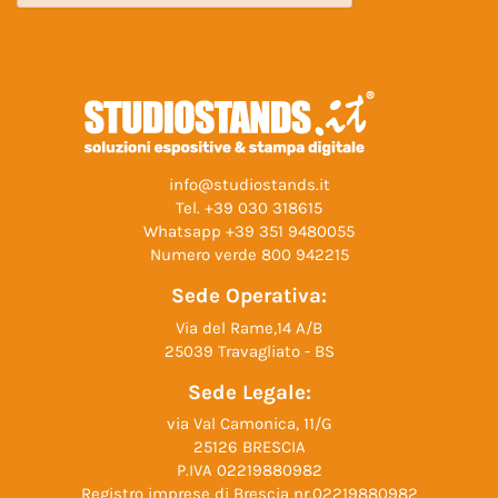
info@studiostands.it
Tel.
+39 030 318615
Whatsapp
+39 351 9480055
Numero verde
800 942215
Sede Operativa:
Via del Rame,14 A/B
25039 Travagliato - BS
Sede Legale:
via Val Camonica, 11/G
25126 BRESCIA
P.IVA 02219880982
Registro imprese di Brescia nr.02219880982