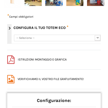
*
Campi obbligatori
*
chevron_right
CONFIGURA IL TUO TOTEM ECO
-- Seleziona --
-- Seleziona --
ISTRUZIONI MONTAGGIO E GRAFICA
VERIFICHIAMO IL VOSTRO FILE GRATUITAMENTE!
Configurazione: