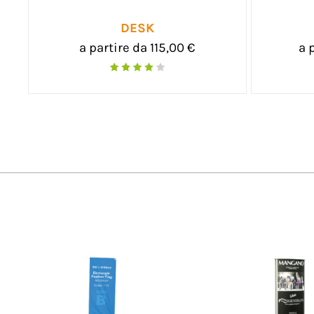
DESK POP-UP TESSILE
€
a partire da 198,00 €