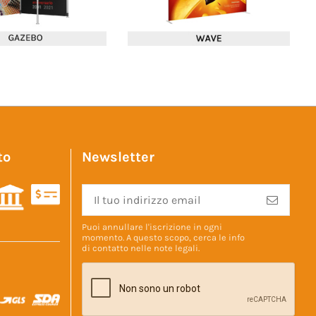
to
Newsletter
Puoi annullare l'iscrizione in ogni
momento. A questo scopo, cerca le info
di contatto nelle
note legali
.