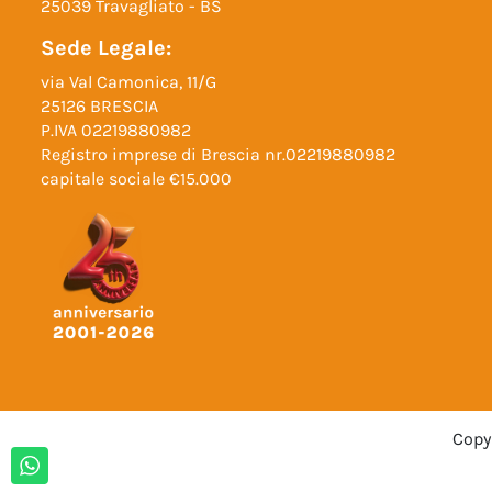
25039 Travagliato - BS
Sede Legale:
via Val Camonica, 11/G
25126 BRESCIA
P.IVA 02219880982
Registro imprese di Brescia nr.02219880982
capitale sociale €15.000
Copyr