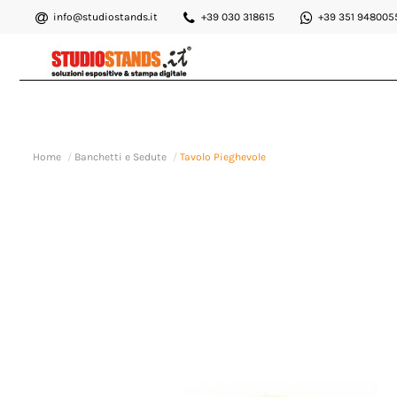
info@studiostands.it
+39 030 318615
+39 351 948005
Home
Banchetti e Sedute
Tavolo Pieghevole