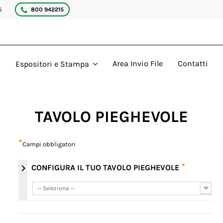
5
800 942215
Area Invio File
Contatti
Espositori e Stampa
TAVOLO PIEGHEVOLE
*
Campi obbligatori
*
chevron_right
CONFIGURA IL TUO TAVOLO PIEGHEVOLE
-- Seleziona --
-- Seleziona --