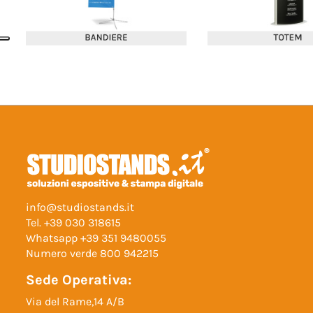
info@studiostands.it
Tel.
+39 030 318615
Whatsapp
+39 351 9480055
Numero verde
800 942215
Sede Operativa:
Via del Rame,14 A/B