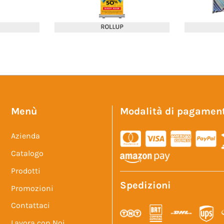
Menù
Modalità di pagamen
Azienda
Catalogo
Prodotti
Spedizioni
Promozioni
Contattaci
Lavora con Noi