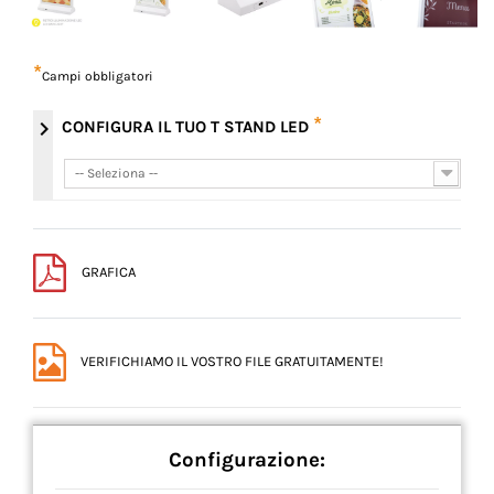
*
Campi obbligatori
*
chevron_right
CONFIGURA IL TUO T STAND LED
-- Seleziona --
-- Seleziona --
GRAFICA
VERIFICHIAMO IL VOSTRO FILE GRATUITAMENTE!
Configurazione: