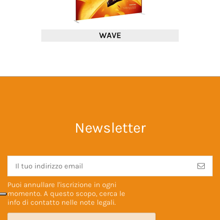
Newsletter
Puoi annullare l'iscrizione in ogni
momento. A questo scopo, cerca le
info di contatto nelle
note legali
.