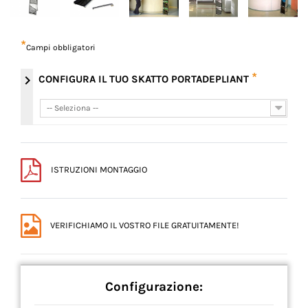
*
Campi obbligatori
*
chevron_right
CONFIGURA IL TUO SKATTO PORTADEPLIANT
-- Seleziona --
-- Seleziona --
ISTRUZIONI MONTAGGIO
VERIFICHIAMO IL VOSTRO FILE GRATUITAMENTE!
Configurazione: