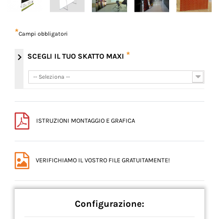
*
Campi obbligatori
*
chevron_right
SCEGLI IL TUO SKATTO MAXI
-- Seleziona --
-- Seleziona --
ISTRUZIONI MONTAGGIO E GRAFICA
VERIFICHIAMO IL VOSTRO FILE GRATUITAMENTE!
Configurazione: