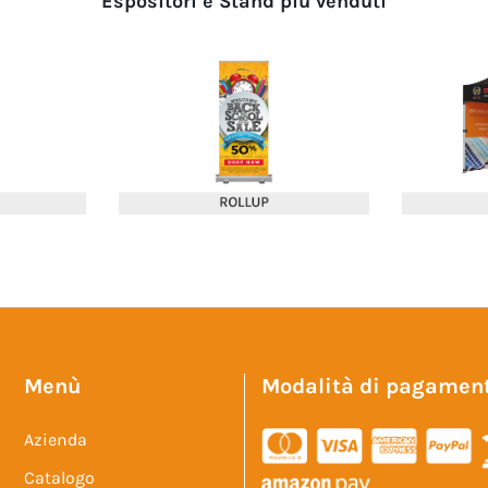
Espositori e Stand più venduti
Menù
Modalità di pagamen
Azienda
Catalogo