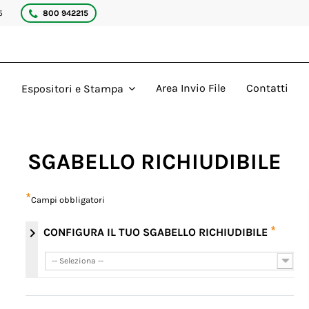
5
800 942215
Area Invio File
Contatti
Espositori e Stampa
SGABELLO RICHIUDIBILE
*
Campi obbligatori
*
chevron_right
CONFIGURA IL TUO SGABELLO RICHIUDIBILE
-- Seleziona --
-- Seleziona --