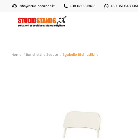
info@studiostands.it
+39 030 318615
+39 351 948005
Home
Banchetti e Sedute
Sgabello Richiudibile