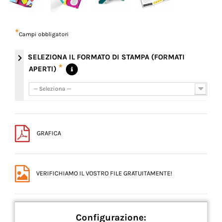
*
Campi obbligatori
chevron_right
SELEZIONA IL FORMATO DI STAMPA (FORMATI
*
APERTI)
-- Seleziona --
-- Seleziona --
GRAFICA
VERIFICHIAMO IL VOSTRO FILE GRATUITAMENTE!
Configurazione: