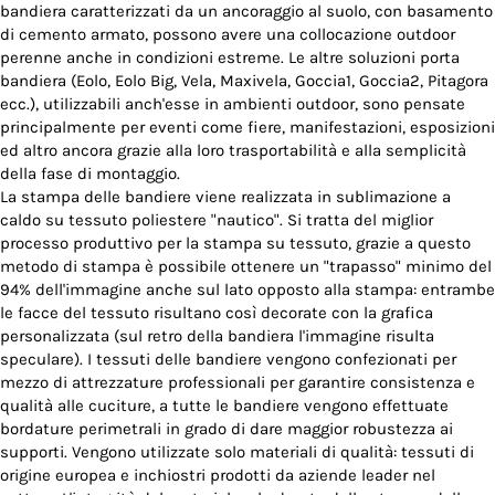
bandiera caratterizzati da un ancoraggio al suolo, con basamento
di cemento armato, possono avere una collocazione outdoor
perenne anche in condizioni estreme. Le altre soluzioni porta
bandiera (Eolo, Eolo Big, Vela, Maxivela, Goccia1, Goccia2, Pitagora
ecc.), utilizzabili anch'esse in ambienti outdoor, sono pensate
principalmente per eventi come fiere, manifestazioni, esposizioni
ed altro ancora grazie alla loro trasportabilità e alla semplicità
della fase di montaggio.
La stampa delle bandiere viene realizzata in sublimazione a
caldo su tessuto poliestere "nautico". Si tratta del miglior
processo produttivo per la stampa su tessuto, grazie a questo
metodo di stampa è possibile ottenere un "trapasso" minimo del
94% dell'immagine anche sul lato opposto alla stampa: entrambe
le facce del tessuto risultano così decorate con la grafica
personalizzata (sul retro della bandiera l'immagine risulta
speculare). I tessuti delle bandiere vengono confezionati per
mezzo di attrezzature professionali per garantire consistenza e
qualità alle cuciture, a tutte le bandiere vengono effettuate
bordature perimetrali in grado di dare maggior robustezza ai
supporti. Vengono utilizzate solo materiali di qualità: tessuti di
origine europea e inchiostri prodotti da aziende leader nel