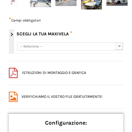
*
Campi obbligatori
*
chevron_right
SCEGLI LA TUA MAXIVELA
-- Seleziona --
-- Seleziona --
ISTRUZIONI DI MONTAGGIO E GRAFICA
VERIFICHIAMO IL VOSTRO FILE GRATUITAMENTE!
Configurazione: