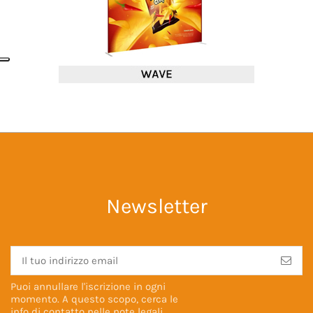
Newsletter
Puoi annullare l'iscrizione in ogni
momento. A questo scopo, cerca le
info di contatto nelle
note legali
.