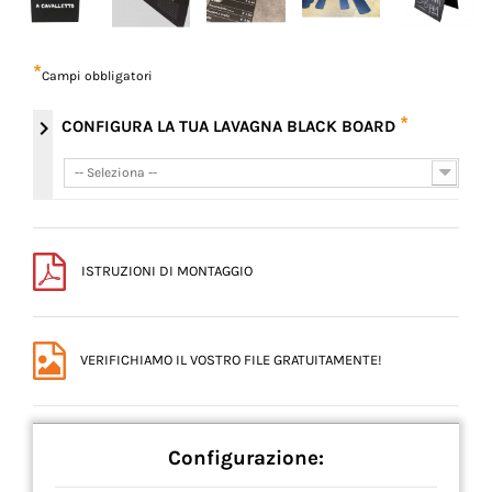
*
Campi obbligatori
*
chevron_right
CONFIGURA LA TUA LAVAGNA BLACK BOARD
-- Seleziona --
-- Seleziona --
ISTRUZIONI DI MONTAGGIO
VERIFICHIAMO IL VOSTRO FILE GRATUITAMENTE!
Configurazione: