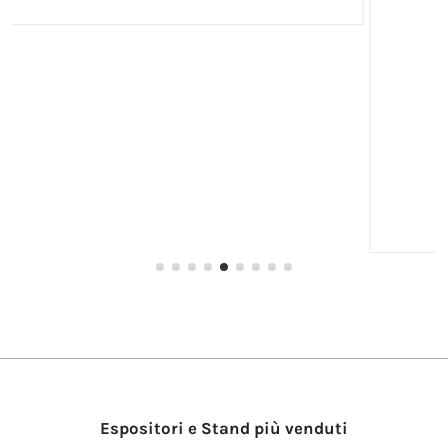
SWING
a partire da 155,00 €
Espositori e Stand più venduti