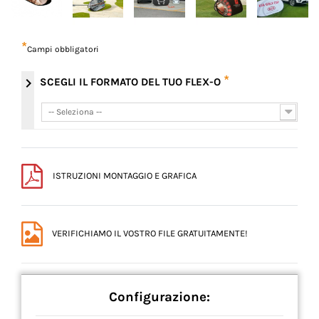
*
Campi obbligatori
*
chevron_right
SCEGLI IL FORMATO DEL TUO FLEX-O
-- Seleziona --
-- Seleziona --
ISTRUZIONI MONTAGGIO E GRAFICA
VERIFICHIAMO IL VOSTRO FILE GRATUITAMENTE!
Configurazione: