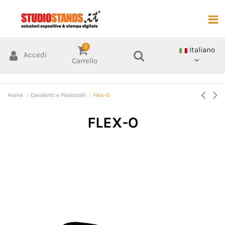
0
Italiano
Accedi
Carrello
Home
Cavalletti e Piedistalli
Flex-O
FLEX-O