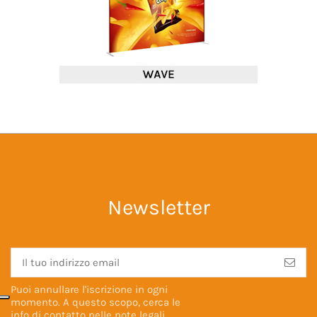
Newsletter
Puoi annullare l'iscrizione in ogni
momento. A questo scopo, cerca le
info di contatto nelle
note legali
.