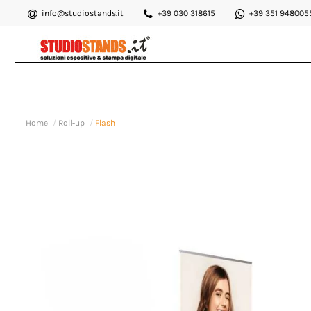
info@studiostands.it
+39 030 318615
+39 351 948005
Home
Roll-up
Flash