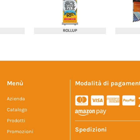
Menù
Modalità di pagamen
Azienda
Catalogo
Prodotti
Spedizioni
Promozioni