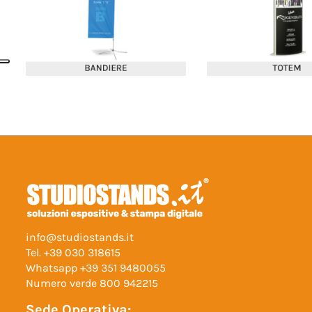
info@studiostands.it
Tel.
+39 030 318615
Whatsapp
+39 351 9480055
Numero verde
800 942215
Sede Operativa: