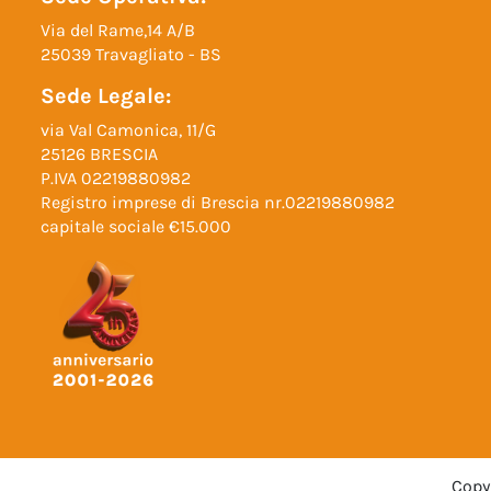
Via del Rame,14 A/B
25039 Travagliato - BS
Sede Legale:
via Val Camonica, 11/G
25126 BRESCIA
P.IVA 02219880982
Registro imprese di Brescia nr.02219880982
capitale sociale €15.000
Copyr