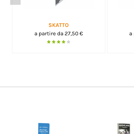
IALE
FLASH DELUXE
,00 €
a partire da 89,00 €