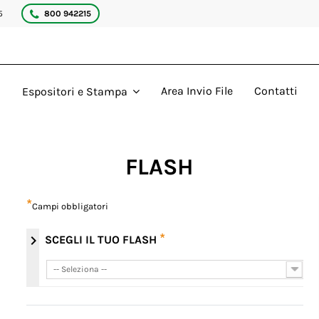
5
800 942215
Area Invio File
Contatti
Espositori e Stampa
FLASH
*
Campi obbligatori
*
chevron_right
SCEGLI IL TUO FLASH
-- Seleziona --
-- Seleziona --