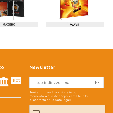
to
Newsletter
Puoi annullare l'iscrizione in ogni
momento. A questo scopo, cerca le info
di contatto nelle
note legali
.