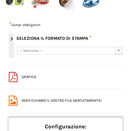
*
Campi obbligatori
*
chevron_right
SELEZIONA IL FORMATO DI STAMPA
-- Seleziona --
-- Seleziona --
GRAFICA
VERIFICHIAMO IL VOSTRO FILE GRATUITAMENTE!
Configurazione: