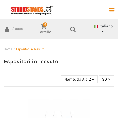
0
Italiano
Accedi
Carrello
Home
Espositori in Tessuto
Espositori in Tessuto
Nome, da A a Z
30