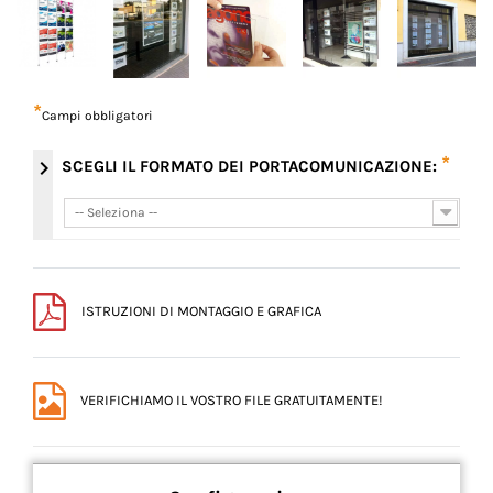
*
Campi obbligatori
*
chevron_right
SCEGLI IL FORMATO DEI PORTACOMUNICAZIONE:
-- Seleziona --
-- Seleziona --
ISTRUZIONI DI MONTAGGIO E GRAFICA
VERIFICHIAMO IL VOSTRO FILE GRATUITAMENTE!