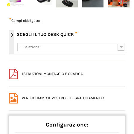
*
Campi obbligatori
*
chevron_right
SCEGLI IL TUO DESK QUICK
-- Seleziona --
-- Seleziona --
ISTRUZIONI MONTAGGIO E GRAFICA
VERIFICHIAMO IL VOSTRO FILE GRATUITAMENTE!
Configurazione: