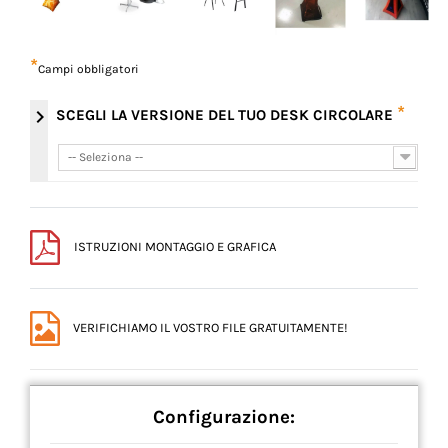
*
Campi obbligatori
*
chevron_right
SCEGLI LA VERSIONE DEL TUO DESK CIRCOLARE
-- Seleziona --
-- Seleziona --
ISTRUZIONI MONTAGGIO E GRAFICA
VERIFICHIAMO IL VOSTRO FILE GRATUITAMENTE!
Configurazione: