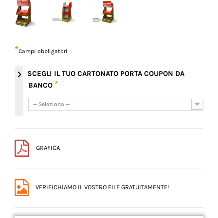
*
Campi obbligatori
chevron_right
SCEGLI IL TUO CARTONATO PORTA COUPON DA
*
BANCO
-- Seleziona --
-- Seleziona --
GRAFICA
VERIFICHIAMO IL VOSTRO FILE GRATUITAMENTE!