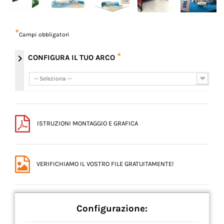
*
Campi obbligatori
*
chevron_right
CONFIGURA IL TUO ARCO
-- Seleziona --
-- Seleziona --
ISTRUZIONI MONTAGGIO E GRAFICA
VERIFICHIAMO IL VOSTRO FILE GRATUITAMENTE!
Configurazione: